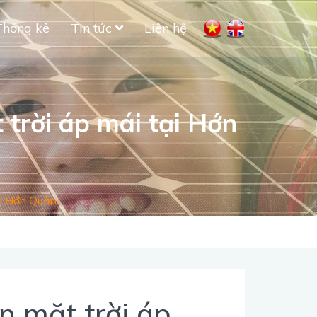
Thống kê
Tin tức
Liên hệ
 trời áp mái tại Hớn
ại Hớn Quản
n mặt trời áp