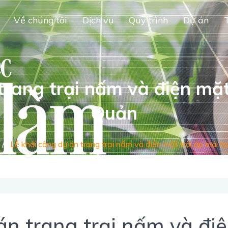
Về chúng tôi
Dịch vụ
Quy trình
Dự án
trang trại nấm và điện mặt
Quản
/
Lễ khởi công dự án trang trại nấm và điện mặt trời áp mái t
án trang trại nấm và điệ