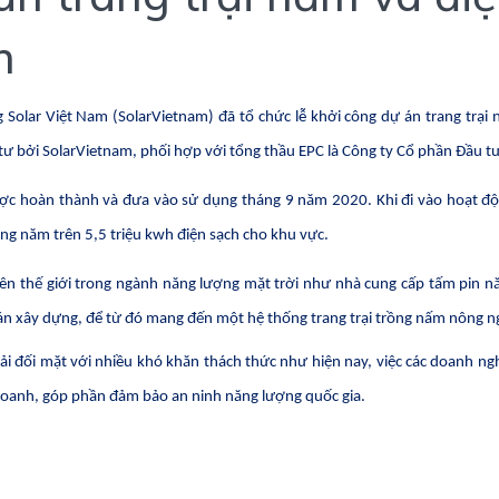
n
olar Việt Nam (SolarVietnam) đã tổ chức lễ khởi công dự án trang trại n
ư bởi SolarVietnam, phối hợp với tổng thầu EPC là Công ty Cổ phần Đầu t
ược hoàn thành và đưa vào sử dụng tháng 9 năm 2020. Khi đi vào hoạt độ
àng năm trên 5,5 triệu kwh điện sạch cho khu vực.
trên thế giới trong ngành năng lượng mặt trời như nhà cung cấp tấm pin 
án xây dựng, để từ đó mang đến một hệ thống trang trại trồng nấm nông n
 đối mặt với nhiều khó khăn thách thức như hiện nay, việc các doanh ng
 doanh, góp phần đảm bảo an ninh năng lượng quốc gia.